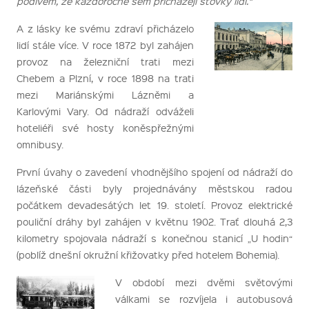
podivem, že každoročně sem přicházejí stovky lidí.“
A z lásky ke svému zdraví přicházelo
lidí stále více. V roce 1872 byl zahájen
provoz na železniční trati mezi
Chebem a Plzní, v roce 1898 na trati
mezi Mariánskými Lázněmi a
Karlovými Vary. Od nádraží odváželi
hoteliéři své hosty koněspřežnými
omnibusy.
První úvahy o zavedení vhodnějšího spojení od nádraží do
lázeňské části byly projednávány městskou radou
počátkem devadesátých let 19. století. Provoz elektrické
pouliční dráhy byl zahájen v květnu 1902. Trať dlouhá 2,3
kilometry spojovala nádraží s konečnou stanicí „U hodin“
(poblíž dnešní okružní křižovatky před hotelem Bohemia).
V období mezi dvěmi světovými
válkami se rozvíjela i autobusová