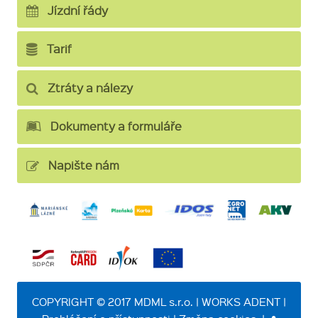
Jízdní řády
Tarif
Ztráty a nálezy
Dokumenty a formuláře
Napište nám
COPYRIGHT © 2017 MDML s.r.o. | WORKS ADENT |