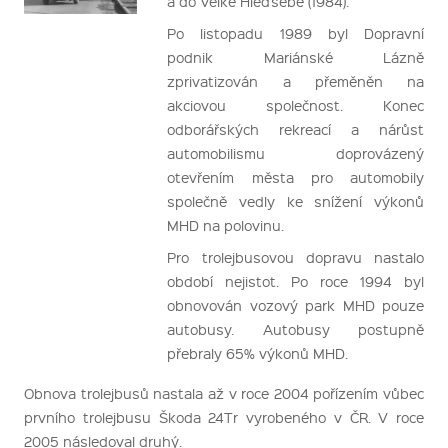
a do Velké Hleďsebe (1984).
Po listopadu 1989 byl Dopravní
podnik Mariánské Lázně
zprivatizován a přeměněn na
akciovou společnost. Konec
odborářských rekreací a nárůst
automobilismu doprovázený
otevřením města pro automobily
společně vedly ke snížení výkonů
MHD na polovinu.
Pro trolejbusovou dopravu nastalo
období nejistot. Po roce 1994 byl
obnovován vozový park MHD pouze
autobusy. Autobusy postupně
přebraly 65% výkonů MHD.
Obnova trolejbusů nastala až v roce 2004 pořízením vůbec
prvního trolejbusu Škoda 24Tr vyrobeného v ČR. V roce
2005 následoval druhý.