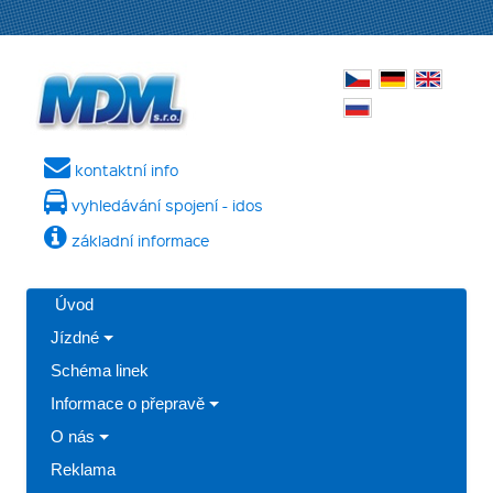
kontaktní info
vyhledávání spojení - idos
základní informace
Úvod
Jízdné
Schéma linek
Informace o přepravě
O nás
Reklama