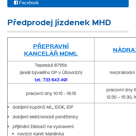
Facebook
Předprodej jízdenek MHD
PŘEPRAVNÍ
NÁDRAŽ
KANCELÁŘ MDML
Tepelská 871/5b
(areál bývalého DP v Úšovicích)
mezinárodní
tel.: 733 643 491
pracovní dny 6
pracovní dny 10:15 - 16:15
12:30 – 15:30, 1
dobíjení kupónů
ML, IDOK, IDP
dobíjení elektronické peněženky
přijímání žádostí na vystavení:
nových karet Mariánka