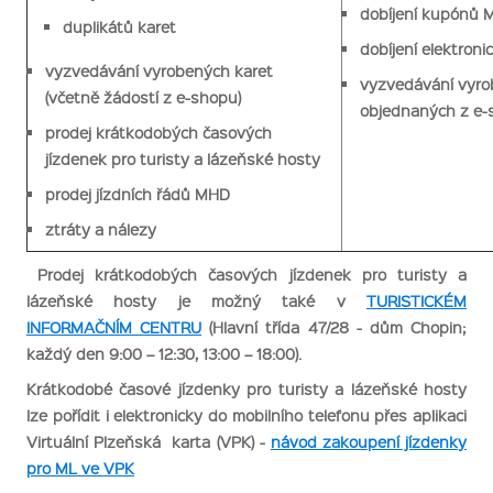
dobíjení kupónů
M
duplikátů karet
dobíjení elektron
vyzvedávání vyrobených karet
vyzvedávání vyro
(včetně žádostí z e-shopu)
objednaných z e
prodej krátkodobých časových
jízdenek pro turisty a lázeňské hosty
prodej jízdních řádů MHD
ztráty a nálezy
Prodej krátkodobých časových jízdenek pro turisty a
lázeňské hosty je možný také v
TURISTICKÉM
INFORMAČNÍM CENTRU
(Hlavní třída 47/28 - dům Chopin;
každý den 9:00 – 12:30, 13:00 – 18:00).
Krátkodobé časové jízdenky pro turisty a lázeňské hosty
lze pořídit i elektronicky do mobilního telefonu přes aplikaci
Virtuální Plzeňská karta (VPK) -
návod zakoupení jízdenky
pro ML ve VPK