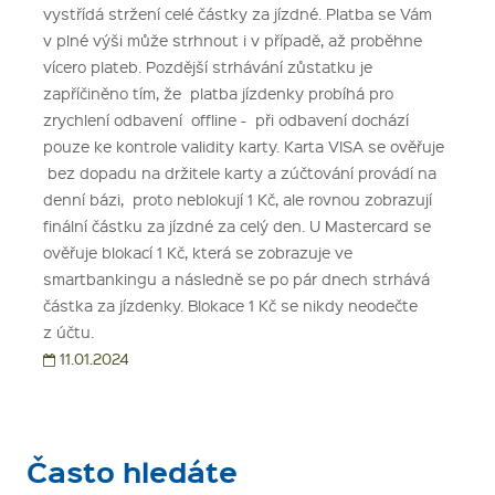
vystřídá stržení celé částky za jízdné. Platba se Vám
v plné výši může strhnout i v případě, až proběhne
vícero plateb.
Pozdější strhávání zůstatku je
zapříčiněno tím, že platba jízdenky probíhá pro
zrychlení odbavení offline - při odbavení dochází
pouze ke kontrole validity karty.
Karta VISA se ověřuje
bez dopadu na držitele karty a zúčtování provádí na
denní bázi, proto neblokují 1 Kč, ale rovnou zobrazují
finální částku za jízdné za celý den. U Mastercard se
ověřuje blokací 1 Kč, která se zobrazuje ve
smartbankingu a následně se po pár dnech strhává
částka za jízdenky. Blokace 1 Kč se nikdy neodečte
z účtu.
11.01.2024
Často hledáte