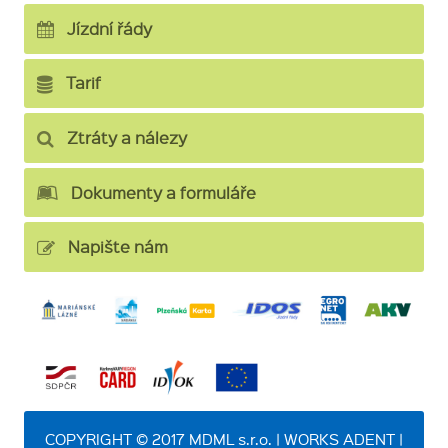
Jízdní řády
Tarif
Ztráty a nálezy
Dokumenty a formuláře
Napište nám
COPYRIGHT © 2017 MDML s.r.o. | WORKS ADENT |