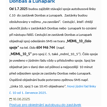
Donbas a Lunapark
Od 1.7.2025
budou zajíždět stávající spoje autobusové linky
č.10 do zastávek Donbas a Lunapark. Zastávky budou
obsluhovány v režimu „na zavolání“. Cestující , kteří chtějí
ukončit jízdu v zastávkách Donbas nebo Lunapark to oznámí
při nástupu řidiči. Cestující ze zastávek Donbas a Lunapark
objednají spoj odesláním SMS ve tvaru „
MDML˽10˽číslo
spoje“
na tel. číslo
604 946 744
(např.
„
MDML˽10˽5“
pro spoj č. 5, také „mdml˽10˽5“). Číslo spoje
je uvedeno v jízdním řádu vždy u příslušného spoje. Spoj lze
objednat jen v daný den od půlnoci a nejpozději 10 minut
před odjezdem spoje ze zastávky Donbas nebo Lunapark.
Úspěšné objednání bude potvrzeno zpětnou SMS např.
„Linka 10, spoj 5 cas 10:45 objednano“.
Nový jízdní řád linky
č. 10 od 1. července 2025.
16.06.2025
Postup pro objednání autobusu.do zastávek