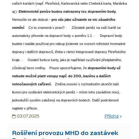
vašich kartách (např. Plzeňská, Karlovarská nebo Chebská karta, Mariánka
aj.).
Elektronické peníze budou nahrazeny tzv. dopravními body.
Nemusíte se ale obávat –
pro vás jako uživatele se nic zásadního
neměn
í
.
Co to znamená v praxi?
· Zůstatek peněz na vaší kartě se
automaticky převede na dopravní body v poměru 1:1.
· Dopravní body
budete i nadále používat pro nákup jízdenek ve vozech městské hromadné
dopravy i dalších dopravců, třeba v rámci Integrované dopravy Plzeňského
kraje.
· Ostatní funkce karty, jako je například využívání předplatného,
zůstávají beze změny.
Pouze upozorňujeme, že
dopravními body už
nebude možné platit vstupy např. do ZOO, bazénu a dalších
volnočasových zařízení.
Změna souvisí s rozhodnutím ukončit naši
licenci pro vydávání elektronických peněz – místo toho zavádíme nový,
jednodušší systém založený na dopravních bodech.
Další podrobnosti
najdete v příloze.
03.07.2025
Příloha
Rošíření provozu MHD do zastávek