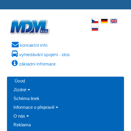
kontaktní info
vyhledávání spojení - idos
základní informace
Úvod
Jízdné
Schéma linek
Informace o přepravě
O nás
Reklama