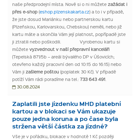
naše předprodejní místa. Nově si o ni můžete
zažádat i
přes e-shop
(
eshop.plzenskakarta.cz
) a to i v případě,
že jste dosud Mariánku nebo partnerskou kartu
(Plzeňskou, Karlovarskou, Chebskou) neměli, nebo již
kartu máte a skončila Vám její platnost, popřípadě jste
ji ztratili nebo poškodili.
Vyrobenou kartu si
můžete
vyzvednout v naší přepravní kanceláři
(Tepelská 871/5b – areál bývalého DP v Úšovicích;
otevřeno každý pracovní den od 10:15 do 16:15) nebo
Vám ji
zašleme poštou
(poplatek 30 Kč). V případě
potíží Vám rádi poradíme na tel.:
733 643 491
.
30.08.2024
Zaplatili jste jízdenku MHD platební
kartou a v blokaci se Vám ukazuje
pouze jedna koruna a po čase byla
stržena větší částka za jízdné?
Vše je v pořádku, blokace v hodnotě 1 Kč později