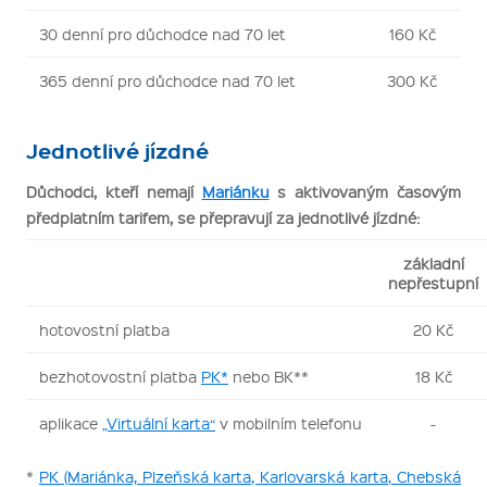
30 denní pro důchodce nad 70 let
160 Kč
365 denní pro důchodce nad 70 let
300 Kč
Jednotlivé jízdné
Důchodci, kteří nemají
Mariánku
s aktivovaným časovým
předplatním tarifem, se přepravují za jednotlivé jízdné:
základní
nepřestupní
hotovostní platba
20 Kč
bezhotovostní platba
PK*
nebo BK**
18 Kč
aplikace
„Virtuální karta“
v mobilním telefonu
-
*
PK (Mariánka, Plzeňská karta, Karlovarská karta, Chebská