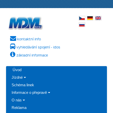
kontaktní info
vyhledávání spojení - idos
základní informace
Úvod
Jízdné
Schéma linek
Informace o přepravě
O nás
Reklama